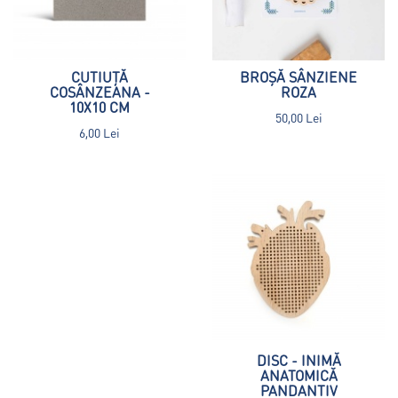
CUTIUȚĂ
BROȘĂ SÂNZIENE
COSÂNZEANA -
ROZA
10X10 CM
50,00 Lei
6,00 Lei
DISC - INIMĂ
ANATOMICĂ
PANDANTIV