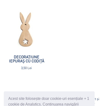
DECORAȚIUNE
IEPURAȘ CU CODIȚĂ
3,50 Lei
Politică Date Personale
Termeni și Condiții
Transport și
Acest site folosește doar cookie-uri esențiale + 1
Modalități de Plată
Oferta Corporate
Politica de retur
cookie de Analytics. Continuarea navigării