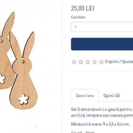
25,00 LEI
Cantitate
0 opinii
/
Spune-
Descriere
Opinii (0)
Set 5 decorațiuni cu gaură pentru 
acrilică, tempera sau vopsea pen
Rândunică mare: 9 x 3,5 x 0,4 cm
Gaură ~3mm