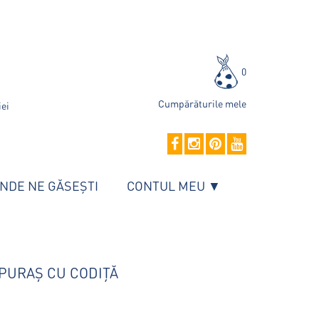
0
Cumpărăturile mele
iei
NDE NE GĂSEȘTI
CONTUL MEU ▼
EPURAȘ CU CODIȚĂ