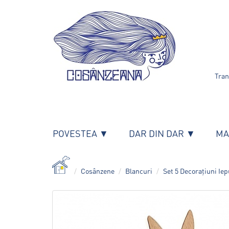
Tran
POVESTEA ▼
DAR DIN DAR ▼
MA
Cosânzene
Blancuri
Set 5 Decorațiuni Ie