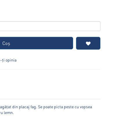
Coş
ţi opinia
agățat din placaj fag. Se poate picta peste cu vopsea
tru lemn.