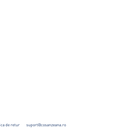
ica de retur
suport@cosanzeana.ro