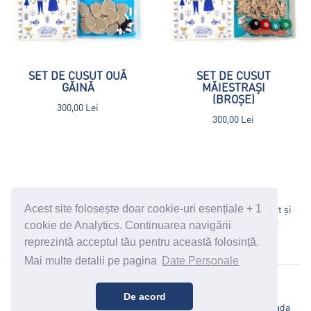
SET DE CUSUT OUĂ
SET DE CUSUT
GĂINĂ
MĂIESTRAȘI
(BROȘE)
300,00 Lei
300,00 Lei
Politică Date Personale
Termeni și Condiții
Transport și
Acest site folosește doar cookie-uri esențiale + 1
Modalități de Plată
Oferta Corporate
Politica de retur
cookie de Analytics. Continuarea navigării
suport@cosanzeana.ro
reprezintă acceptul tău pentru această folosință.
Mai multe detalii pe pagina
Date Personale
Cosanzeana © 2026
De acord
Cufărul Cosânzenei SRL, CIF 36250148 RC J 15/685/2016, Strada