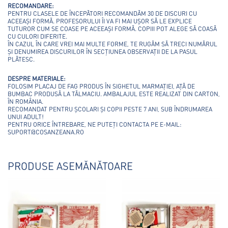
RECOMANDARE:
PENTRU CLASELE DE ÎNCEPĂTORI RECOMANDĂM 30 DE DISCURI CU
ACEEAȘI FORMĂ. PROFESORULUI ÎI VA FI MAI UȘOR SĂ LE EXPLICE
TUTUROR CUM SE COASE PE ACEEAȘI FORMĂ. COPIII POT ALEGE SĂ COASĂ
CU CULORI DIFERITE.
ÎN CAZUL ÎN CARE VREI MAI MULTE FORME, TE RUGĂM SĂ TRECI NUMĂRUL
ȘI DENUMIREA DISCURILOR ÎN SECȚIUNEA OBSERVAȚII DE LA PASUL
PLĂTESC.
DESPRE MATERIALE:
FOLOSIM PLACAJ DE FAG PRODUS ÎN SIGHETUL MARMAȚIEI, AȚĂ DE
BUMBAC PRODUSĂ LA TĂLMACIU. AMBALAJUL ESTE REALIZAT DIN CARTON,
ÎN ROMÂNIA.
RECOMANDAT PENTRU ȘCOLARI ȘI COPII PESTE 7 ANI, SUB ÎNDRUMAREA
UNUI ADULT!
PENTRU ORICE ÎNTREBARE, NE PUTEȚI CONTACTA PE E-MAIL:
SUPORT@COSANZEANA.RO
PRODUSE ASEMĂNĂTOARE