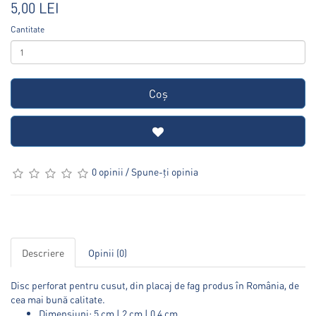
5,00 LEI
Cantitate
Coş
0 opinii
/
Spune-ţi opinia
Descriere
Opinii (0)
Disc perforat pentru cusut, din placaj de fag produs în România, de
cea mai bună calitate.
Dimensiuni: 5 cm | 2 cm | 0,4 cm