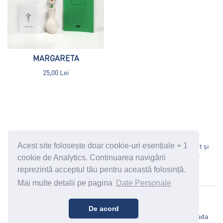
MARGARETA
25,00 Lei
Politică Date Personale
Termeni și Condiții
Transport și
Acest site folosește doar cookie-uri esențiale + 1
Modalități de Plată
Oferta Corporate
Politica de retur
cookie de Analytics. Continuarea navigării
suport@cosanzeana.ro
reprezintă acceptul tău pentru această folosință.
Mai multe detalii pe pagina
Date Personale
Cosanzeana © 2026
De acord
Cufărul Cosânzenei SRL, CIF 36250148 RC J 15/685/2016, Strada