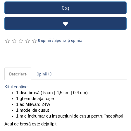
Coş
0 opinii
/
Spune-ţi opinia
Descriere
Opinii (0)
Kitul conține: 
1 disc broșă ( 5 cm | 4,5 cm | 0,4 cm)
1 ghem de ață roșie
1 ac Milward 24W
1 model de cusut
1 mic îndrumar cu instrucțiuni de cusut pentru începători
Acul de broșă este deja lipit.