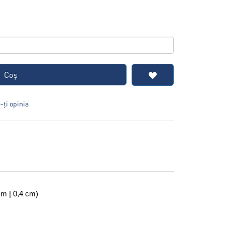
Coş
ţi opinia
cm | 0,4 cm)