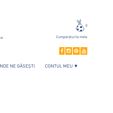
0
Cumpărăturile mele
iei
NDE NE GĂSEȘTI
CONTUL MEU ▼