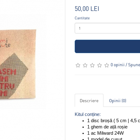
50,00 LEI
Cantitate
0 opinii
/
Spune-
Descriere
Opinii (0)
Kitul conține: 
1 disc broșă ( 5 cm | 4,5 
1 ghem de ață roșie
1 ac Milward 24W
1 model de cusut