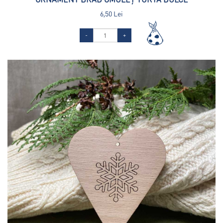
6,50 Lei
-
+