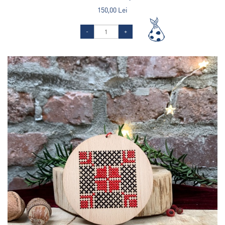
150,00 Lei
-
+