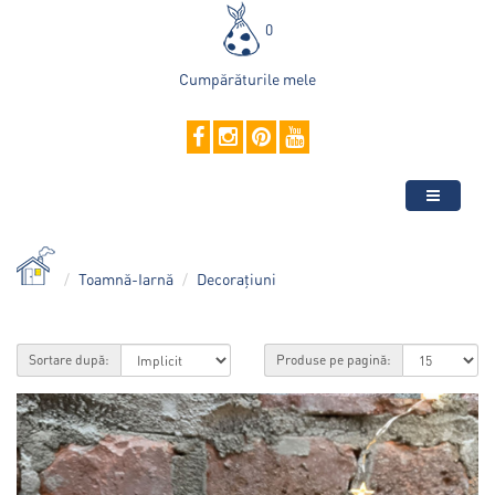
0
Cumpărăturile mele
Toamnă-Iarnă
Decorațiuni
Sortare după:
Produse pe pagină: