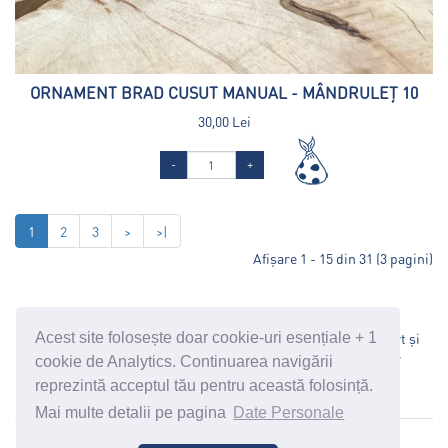
ORNAMENT BRAD CUSUT MANUAL - MÂNDRULEȚ 10
30,00 Lei
-
+
1
2
3
>
>|
Afişare 1 - 15 din 31 (3 pagini)
Acest site folosește doar cookie-uri esențiale + 1
Politică Date Personale
Termeni și Condiții
Transport și
Modalități de Plată
Oferta Corporate
Politica de retur
cookie de Analytics. Continuarea navigării
suport@cosanzeana.ro
reprezintă acceptul tău pentru această folosință.
Mai multe detalii pe pagina
Date Personale