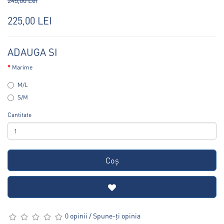
245,00 Lei
225,00 LEI
ADAUGA SI
Marime
M/L
S/M
Cantitate
Coş
0 opinii
/
Spune-ţi opinia